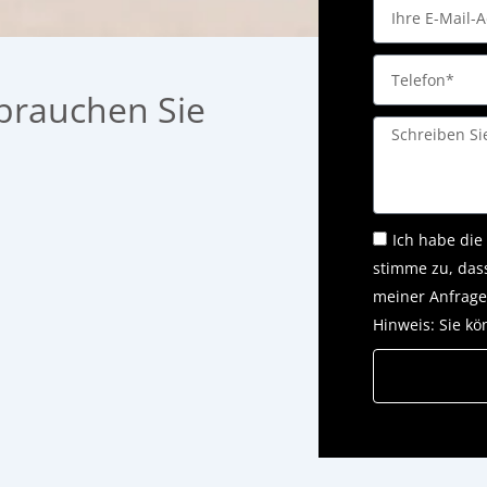
Email
Telefon
brauchen Sie
Message
Ich habe die
stimme zu, das
meiner Anfrage
Hinweis: Sie kö