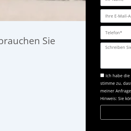
Name*
Email
Telefon
brauchen Sie
Message
Ich habe die
stimme zu, das
meiner Anfrage
Hinweis: Sie kö